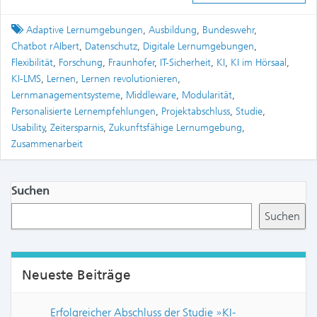
Tagged
Adaptive Lernumgebungen
,
Ausbildung
,
Bundeswehr
,
Chatbot rAIbert
,
Datenschutz
,
Digitale Lernumgebungen
,
Flexibilität
,
Forschung
,
Fraunhofer
,
IT-Sicherheit
,
KI
,
KI im Hörsaal
,
KI-LMS
,
Lernen
,
Lernen revolutionieren
,
Lernmanagementsysteme
,
Middleware
,
Modularität
,
Personalisierte Lernempfehlungen
,
Projektabschluss
,
Studie
,
Usability
,
Zeitersparnis
,
Zukunftsfähige Lernumgebung
,
Zusammenarbeit
Suchen
Suchen
Neueste Beiträge
Erfolgreicher Abschluss der Studie »KI-