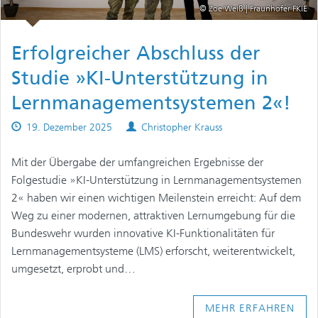
© Zoe Weiß | Fraunhofer FKIE
Erfolgreicher Abschluss der
Studie »KI-Unterstützung in
Lernmanagementsystemen 2«!
Published
Authors
19. Dezember 2025
Christopher Krauss
on
Mit der Übergabe der umfangreichen Ergebnisse der
Folgestudie »KI-Unterstützung in Lernmanagementsystemen
2« haben wir einen wichtigen Meilenstein erreicht: Auf dem
Weg zu einer modernen, attraktiven Lernumgebung für die
Bundeswehr wurden innovative KI-Funktionalitäten für
Lernmanagementsysteme (LMS) erforscht, weiterentwickelt,
umgesetzt, erprobt und…
MEHR ERFAHREN