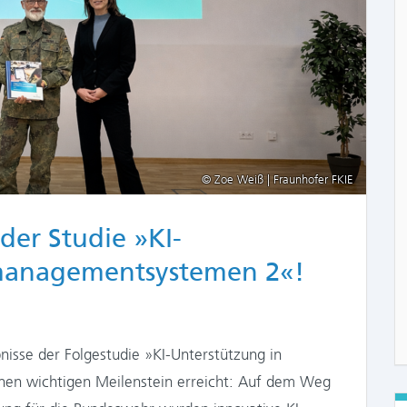
© Zoe Weiß | Fraunhofer FKIE
der Studie »KI-
managementsystemen 2«!
isse der Folgestudie »KI-Unterstützung in
en wichtigen Meilenstein erreicht: Auf dem Weg