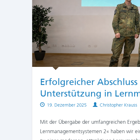
Erfolgreicher Abschluss 
Unterstützung in Lern
Published
Authors
19. Dezember 2025
Christopher Krauss
on
Mit der Übergabe der umfangreichen Ergebn
Lernmanagementsystemen 2« haben wir ein