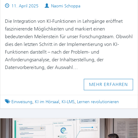
Published
Authors
11. April 2025
Naomi Schoppa
on
Die Integration von KI-Funktionen in Lehrgänge eröffnet
faszinierende Möglichkeiten und markiert einen
bedeutenden Meilenstein für unser Forschungsteam. Obwohl
dies den letzten Schritt in der Implementierung von KI-
Funktionen darstellt – nach der Problem- und
Anforderungsanalyse, der Inhaltserstellung, der
Datenvorbereitung, der Auswahl…
MEHR ERFAHREN
Tagged
Einweisung
,
KI im Hörsaal
,
KI-LMS
,
Lernen revolutionieren