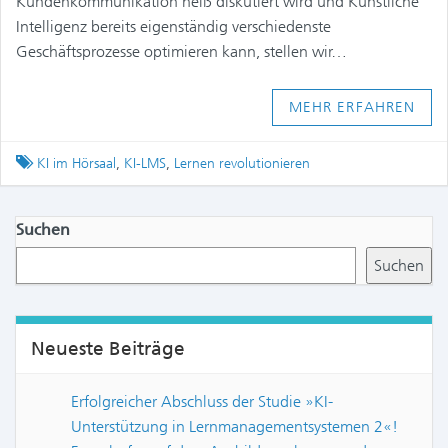
Kundenkommunikation heiß diskutiert wird und Künstliche
Intelligenz bereits eigenständig verschiedenste
Geschäftsprozesse optimieren kann, stellen wir…
MEHR ERFAHREN
Tagged
KI im Hörsaal
,
KI-LMS
,
Lernen revolutionieren
Suchen
Suchen
Neueste Beiträge
Erfolgreicher Abschluss der Studie »KI-
Unterstützung in Lernmanagementsystemen 2«!