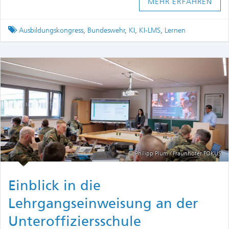
MEHR ERFAHREN
Tagged
Ausbildungskongress
,
Bundeswehr
,
KI
,
KI-LMS
,
Lernen
© Philipp Plum / Fraunhofer FOKUS
Einblick in die
Lehrgangseinweisung an der
Unteroffiziersschule