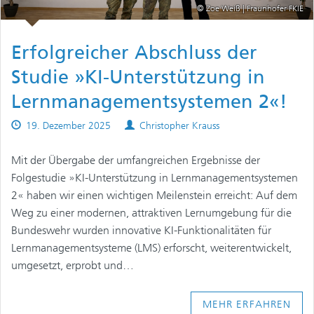
© Zoe Weiß | Fraunhofer FKIE
Erfolgreicher Abschluss der
Studie »KI-Unterstützung in
Lernmanagementsystemen 2«!
Published
Authors
19. Dezember 2025
Christopher Krauss
on
Mit der Übergabe der umfangreichen Ergebnisse der
Folgestudie »KI-Unterstützung in Lernmanagementsystemen
2« haben wir einen wichtigen Meilenstein erreicht: Auf dem
Weg zu einer modernen, attraktiven Lernumgebung für die
Bundeswehr wurden innovative KI-Funktionalitäten für
Lernmanagementsysteme (LMS) erforscht, weiterentwickelt,
umgesetzt, erprobt und…
MEHR ERFAHREN