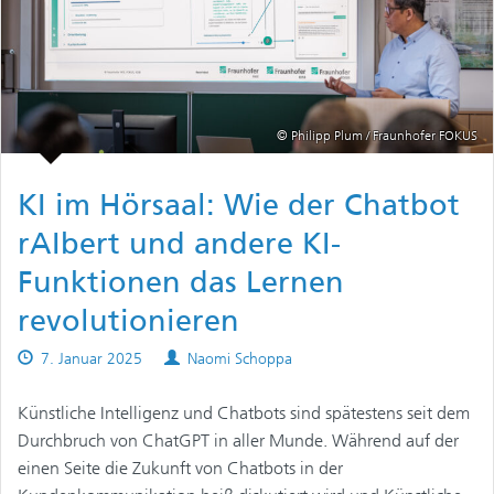
© Philipp Plum / Fraunhofer FOKUS
KI im Hörsaal: Wie der Chatbot
rAIbert und andere KI-
Funktionen das Lernen
revolutionieren
Published
Authors
7. Januar 2025
Naomi Schoppa
on
Künstliche Intelligenz und Chatbots sind spätestens seit dem
Durchbruch von ChatGPT in aller Munde. Während auf der
einen Seite die Zukunft von Chatbots in der